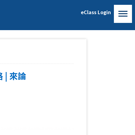
eClass Login
| 來論